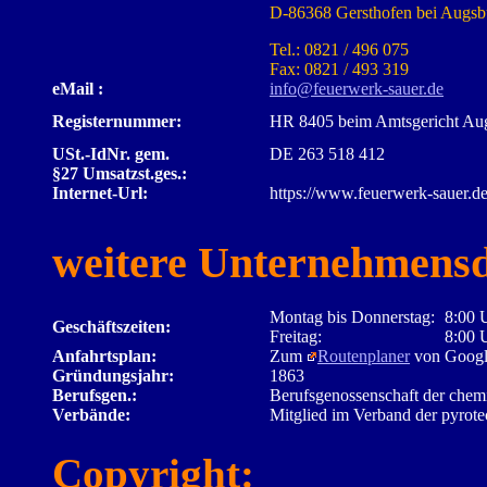
D-86368 Gersthofen bei Augsb
Tel.: 0821 / 496 075
Fax: 0821 / 493 319
eMail :
info@feuerwerk-sauer.de
Registernummer:
HR 8405 beim Amtsgericht Au
USt.-IdNr. gem.
DE 263 518 412
§27 Umsatzst.ges.:
Internet-Url:
https://www.feuerwerk-sauer.de
weitere Unternehmensd
Montag bis Donnerstag:
8:00 
Geschäftszeiten:
Freitag:
8:00 
Anfahrtsplan:
Zum
Routenplaner
von Goog
Gründungsjahr:
1863
Berufsgen.:
Berufsgenossenschaft der chemi
Verbände:
Mitglied im Verband der pyrotec
Copyright: